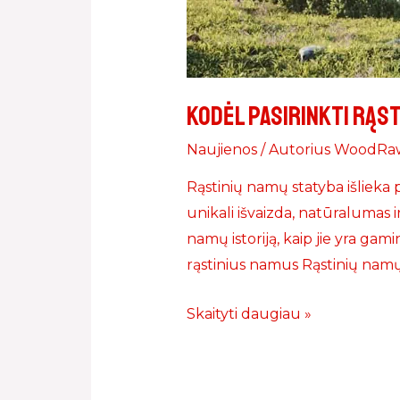
Kodėl pasirinkti rąs
Naujienos
/ Autorius
WoodRa
Rąstinių namų statyba išlieka
unikali išvaizda, natūralumas 
namų istoriją, kaip jie yra gam
rąstinius namus Rąstinių namų 
Skaityti daugiau »