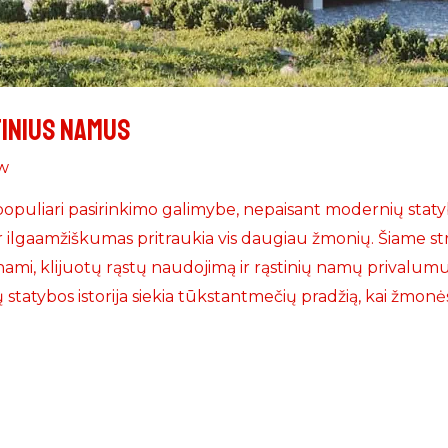
tinius namus
w
 populiari pasirinkimo galimybe, nepaisant modernių stat
ir ilgaamžiškumas pritraukia vis daugiau žmonių. Šiame str
inami, klijuotų rąstų naudojimą ir rąstinių namų privalumu
statybos istorija siekia tūkstantmečių pradžią, kai žmon