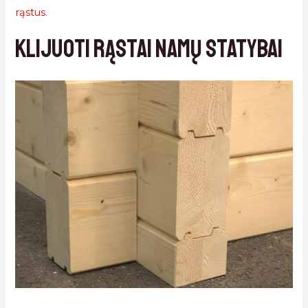
rąstus.
Klijuoti rąstai namų statybai