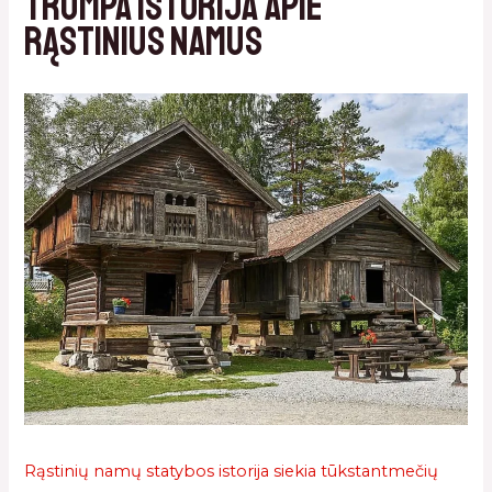
Trumpa istorija apie
rąstinius namus
Rąstinių namų statybos istorija siekia tūkstantmečių