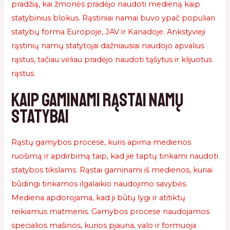
pradžią, kai žmonės pradėjo naudoti medieną kaip
statybinius blokus. Rąstiniai namai buvo ypač populiari
statybų forma Europoje, JAV ir Kanadoje. Ankstyvieji
rąstinių namų statytojai dažniausiai naudojo apvalius
rąstus, tačiau vėliau pradėjo naudoti tąšytus ir klijuotus
rąstus.
Kaip gaminami rąstai namų
statybai
Rąstų gamybos procese, kuris apima medienos
ruošimą ir apdirbimą taip, kad jie taptų tinkami naudoti
statybos tikslams. Rąstai gaminami iš medienos, kuriai
būdingi tinkamos ilgalaikio naudojimo savybės.
Mediena apdorojama, kad ji būtų lygi ir atitiktų
reikiamus matmenis. Gamybos procese naudojamos
specialios mašinos, kurios pjauna, valo ir formuoja