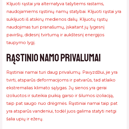
Klijuoti rąstai yra alternatyva tašytiems rastams,
naudojamiems rąstinių namų statybai. Klijuoti rąstai yra
suklijuoti iš atskirų medienos dalių. Klijuotų rąstų
naudojimas turi pranašumų, įskaitant jų lygesnį
paviršių, didesnį tvirtumą ir aukštesnį energijos
taupymo lygį.
Rąstinio namo privalumai
Rąstiniai namai turi daug privalumų. Pavyzdžiui, jie yra
tvirti, atsparūs deformacijoms ir patvarūs, tad atlaiko
ekstremalias klimato sąlygas. Jų sienos yra gerai
izoliuotos ir suteikia puikią garso ir šilumos izoliaciją,
taip pat saugo nuo drėgmės. Rąstiniai namai taip pat
yra atsparūs vandeniui, todėl juos galima statyti netgi
šalia upių ir ežerų.