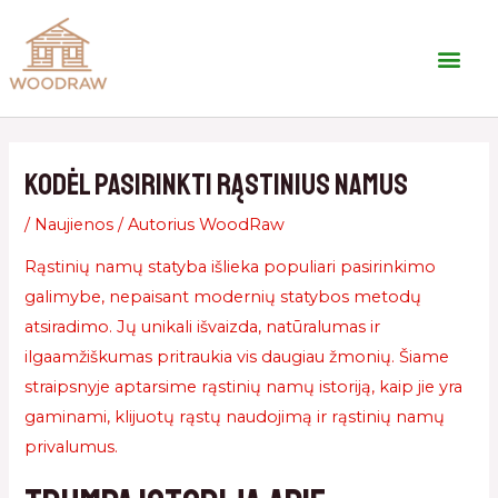
Kodėl pasirinkti rąstinius namus
/
Naujienos
/ Autorius
WoodRaw
Rąstinių namų statyba išlieka populiari pasirinkimo
galimybe, nepaisant modernių statybos metodų
atsiradimo. Jų unikali išvaizda, natūralumas ir
ilgaamžiškumas pritraukia vis daugiau žmonių. Šiame
straipsnyje aptarsime rąstinių namų istoriją, kaip jie yra
gaminami, klijuotų rąstų naudojimą ir rąstinių namų
privalumus.