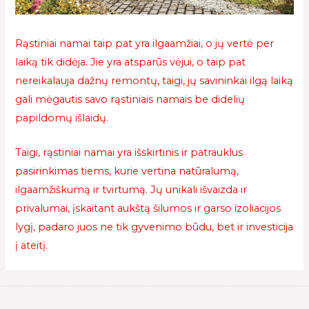
Rąstiniai namai taip pat yra ilgaamžiai, o jų vertė per
laiką tik didėja. Jie yra atsparūs vėjui, o taip pat
nereikalauja dažnų remontų, taigi, jų savininkai ilgą laiką
gali mėgautis savo rąstiniais namais be didelių
papildomų išlaidų.
Taigi, rąstiniai namai yra išskirtinis ir patrauklus
pasirinkimas tiems, kurie vertina natūralumą,
ilgaamžiškumą ir tvirtumą. Jų unikali išvaizda ir
privalumai, įskaitant aukštą šilumos ir garso izoliacijos
lygį, padaro juos ne tik gyvenimo būdu, bet ir investicija
į ateitį.